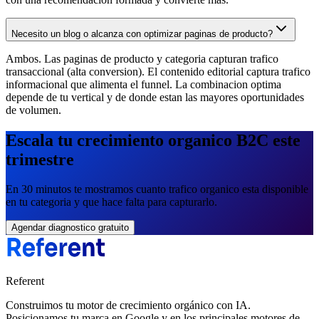
Necesito un blog o alcanza con optimizar paginas de producto?
Ambos. Las paginas de producto y categoria capturan trafico
transaccional (alta conversion). El contenido editorial captura trafico
informacional que alimenta el funnel. La combinacion optima
depende de tu vertical y de donde estan las mayores oportunidades
de volumen.
Escala tu crecimiento organico B2C este
trimestre
En 30 minutos te mostramos cuanto trafico organico esta disponible
en tu categoria y que hace falta para capturarlo.
Agendar diagnostico gratuito
Referent
Construimos tu motor de crecimiento orgánico con IA.
Posicionamos tu marca en Google y en los principales motores de