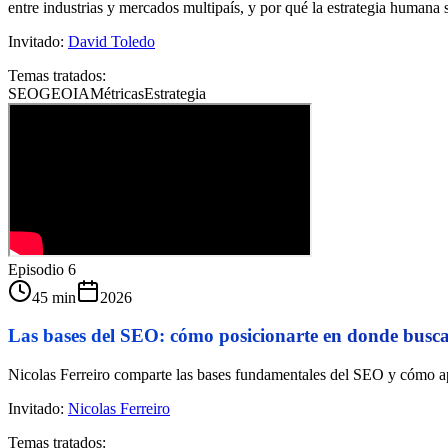
entre industrias y mercados multipaís, y por qué la estrategia humana 
Invitado:
David Toledo
Temas tratados:
SEO
GEO
IA
Métricas
Estrategia
Episodio
6
45 min
2026
Las bases del SEO: cómo posicionarte en donde busca 
Nicolas Ferreiro comparte las bases fundamentales del SEO y cómo apl
Invitado:
Nicolas Ferreiro
Temas tratados: