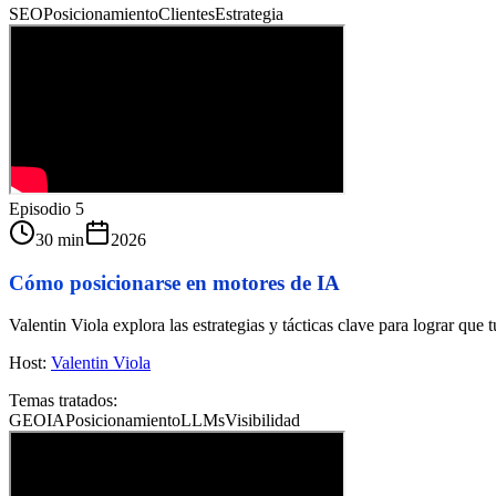
SEO
Posicionamiento
Clientes
Estrategia
Episodio
5
30 min
2026
Cómo posicionarse en motores de IA
Valentin Viola explora las estrategias y tácticas clave para lograr q
Host:
Valentin Viola
Temas tratados:
GEO
IA
Posicionamiento
LLMs
Visibilidad