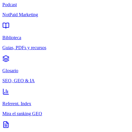
Podcast
NotPaid Marketing
Biblioteca
Guias, PDFs y recursos
Glosario
SEO, GEO & IA
Referent. Index
Mira el ranking GEO